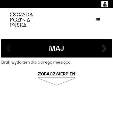
0
0,00
'
Główne
PLN
14
54
MAJ
Brak wydarzeń dla danego miesiąca.
ZOBACZ SIERPIEŃ