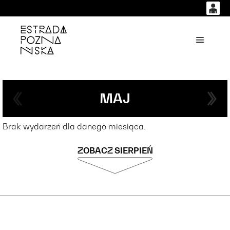
0
0,00
'
Główne
PLN
14
42
MAJ
Brak wydarzeń dla danego miesiąca.
ZOBACZ SIERPIEŃ