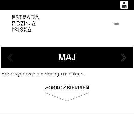
0
0,00
'
Główne
PLN
14
53
MAJ
Brak wydarzeń dla danego miesiąca.
ZOBACZ SIERPIEŃ