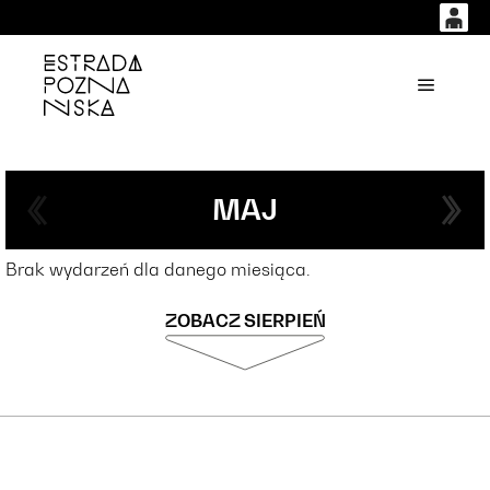
0
0,00
'
Główne
PLN
14
53
MAJ
Brak wydarzeń dla danego miesiąca.
ZOBACZ SIERPIEŃ