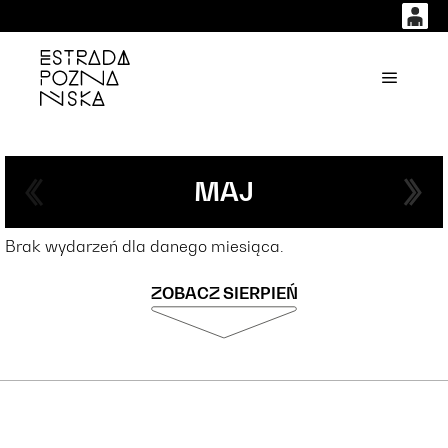
0
0,00
'
Główne
PLN
14
53
MAJ
Brak wydarzeń dla danego miesiąca.
ZOBACZ SIERPIEŃ