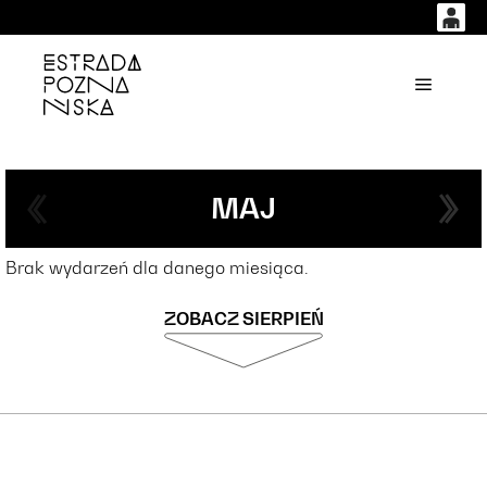
0
0,00
'
Główne
PLN
14
53
MAJ
Brak wydarzeń dla danego miesiąca.
ZOBACZ SIERPIEŃ