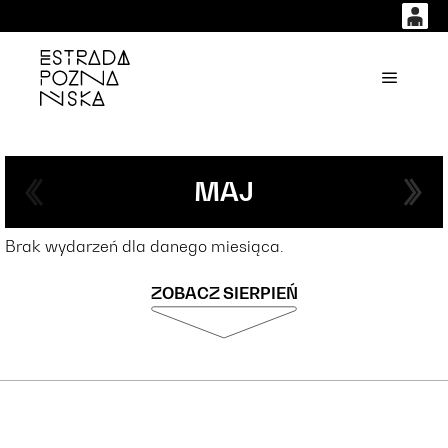
0
0,00
'
Główne
PLN
14
51
MAJ
Brak wydarzeń dla danego miesiąca.
ZOBACZ SIERPIEŃ