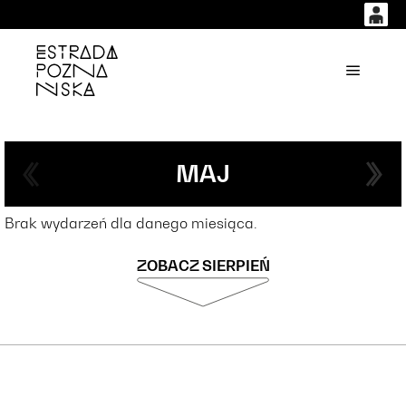
0
0,00
'
Główne
PLN
14
53
MAJ
Brak wydarzeń dla danego miesiąca.
ZOBACZ SIERPIEŃ