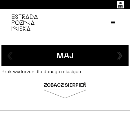
0
0,00
'
Główne
PLN
14
53
MAJ
Brak wydarzeń dla danego miesiąca.
ZOBACZ SIERPIEŃ