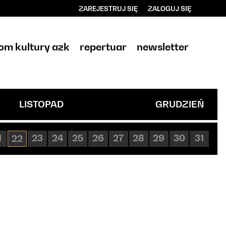
ZAREJESTRUJ SIĘ
ZALOGUJ SIĘ
0
0,00
om kultury azk
repertuar
newsletter
PLN
14
LISTOPAD
GRUDZIEŃ
1
23
24
25
26
27
28
29
30
31
22