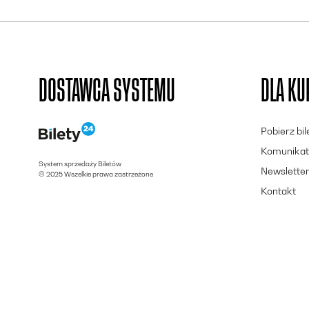
DOSTAWCA SYSTEMU
DLA K
Pobierz bi
Komunikat
System sprzedaży Biletów
Newslette
© 2025 Wszelkie prawa zastrzeżone
Kontakt