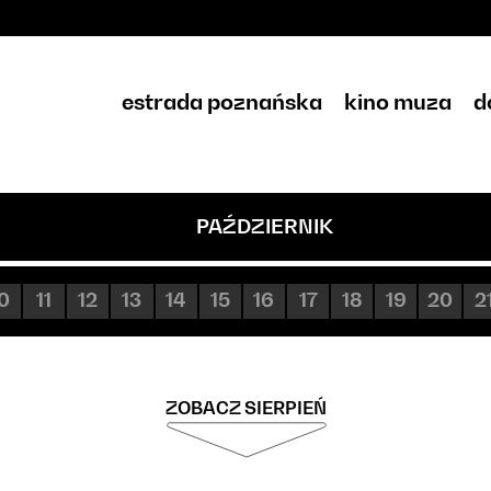
estrada poznańska
kino muza
d
PAŹDZIERNIK
0
11
12
13
14
15
16
17
18
19
20
2
ZOBACZ SIERPIEŃ