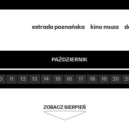
estrada poznańska
kino muza
d
PAŹDZIERNIK
0
11
12
13
14
15
16
17
18
19
20
2
ZOBACZ SIERPIEŃ