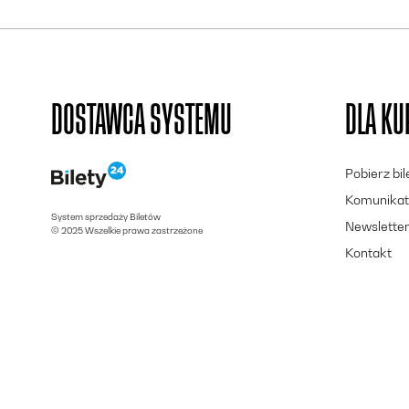
DOSTAWCA SYSTEMU
DLA K
Pobierz bi
Komunikat
System sprzedaży Biletów
Newslette
© 2025 Wszelkie prawa zastrzeżone
Kontakt