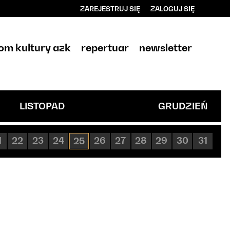
ZAREJESTRUJ SIĘ
ZALOGUJ SIĘ
0
0,00
om kultury azk
repertuar
newsletter
PLN
14
LISTOPAD
GRUDZIEŃ
1
22
23
24
26
27
28
29
30
31
25