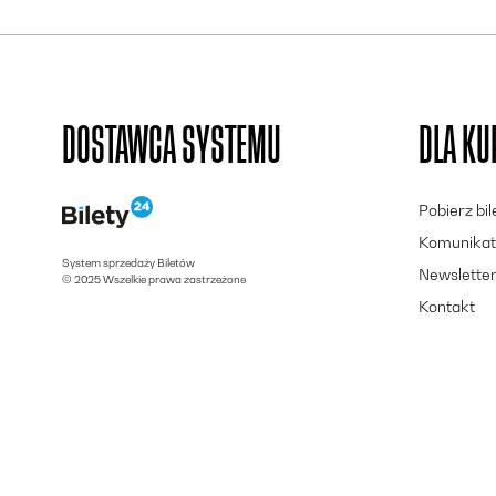
DOSTAWCA SYSTEMU
DLA K
Pobierz bi
Komunikat
System sprzedaży Biletów
Newslette
© 2025 Wszelkie prawa zastrzeżone
Kontakt