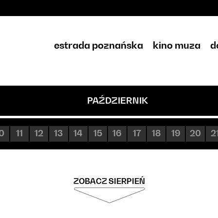
estrada poznańska
kino muza
d
PAŹDZIERNIK
0
11
12
13
14
15
16
17
18
19
20
2
ZOBACZ SIERPIEŃ