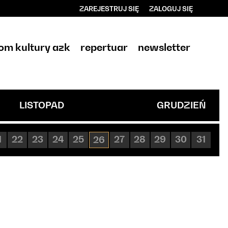
ZAREJESTRUJ SIĘ
ZALOGUJ SIĘ
0
0,00
om kultury azk
repertuar
newsletter
PLN
14
LISTOPAD
GRUDZIEŃ
1
22
23
24
25
27
28
29
30
31
26