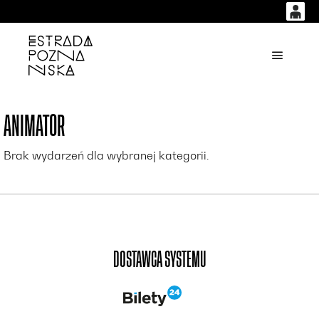
0
0,00
'
Główne
PLN
ANIMATOR
14
53
Brak wydarzeń dla wybranej kategorii.
DOSTAWCA SYSTEMU