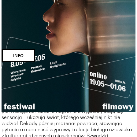
AMAZOMANIA | MDAG 2026
miejscowość:
Poznań
adres:
Święty Marcin 30
data i
10.05.2026, g. 18:00
godzina:
INFO
Opis wydarzenia:
[PL]
W 1996 roku brazylijski urzędnik i szwedzki dziennikarz
wyruszają w głąb Amazonii, by spotkać żyjące z dala od
współczesnej cywilizacji plemię Korubo. Dochodzi do tzw.
pierwszego kontaktu, a nagrania z wyprawy stają się
sensacją – ukazują świat, którego wcześniej nikt nie
widział. Dekady później materiał powraca, stawiając
pytania o moralność wyprawy i relacje białego człowieka
z kulturami rdzennych mieszkańców. Szwedzki