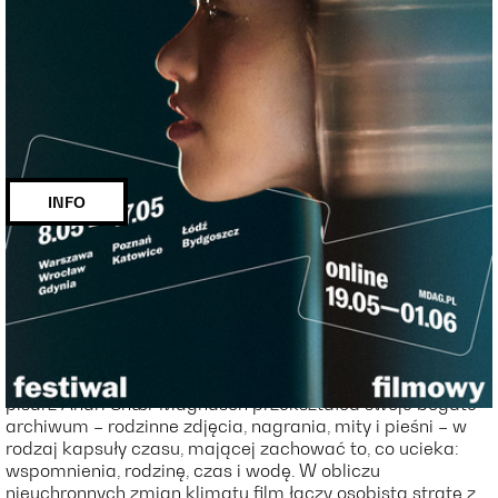
O CZASIE I WODZIE | MDAG 2026
miejscowość:
Poznań
adres:
Święty Marcin 30
data i
10.05.2026, g. 20:15
godzina:
INFO
Opis wydarzenia:
[PL]
Poetycka opowieść o pamięci, przemijaniu i utracie tego,
co wydaje się niezniszczalne. Gdy lodowce Islandii
topnieją, a ukochani dziadkowie odchodzą, islandzki
pisarz Andri Snær Magnason przekształca swoje bogate
archiwum – rodzinne zdjęcia, nagrania, mity i pieśni – w
rodzaj kapsuły czasu, mającej zachować to, co ucieka:
wspomnienia, rodzinę, czas i wodę. W obliczu
nieuchronnych zmian klimatu film łączy osobistą stratę z