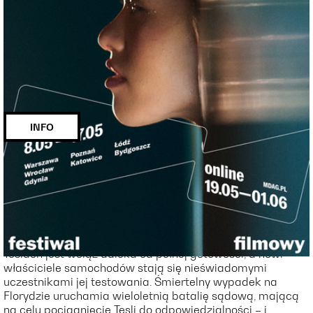
CO UKRYWA ELON MUSK? | MDAG 2026
miejscowość:
Poznań
adres:
Święty Marcin 30
data i
11.05.2026, g. 16:30
godzina:
INFO
Opis wydarzenia:
[PL]
Rok 2014. Elon Musk ogłasza światu ambitną wizję
samochodu autonomicznego. Niewielu konsumentów
zdaje sobie jednak sprawę, że funkcja „autopilota” w
Teslach jest wciąż daleka od pełnej gotowości, a nowi
właściciele samochodów stają się nieświadomymi
uczestnikami jej testowania. Śmiertelny wypadek na
Florydzie uruchamia wieloletnią batalię sądową, mającą
na celu pociągnięcie Tesli do odpowiedzialności – i