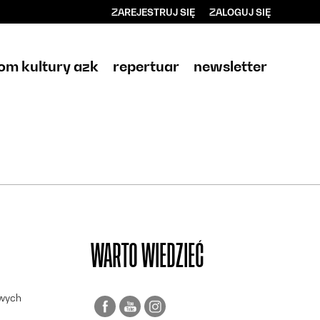
ZAREJESTRUJ SIĘ
ZALOGUJ SIĘ
0
0,00
om kultury azk
repertuar
newsletter
PLN
14
WARTO WIEDZIEĆ
owych