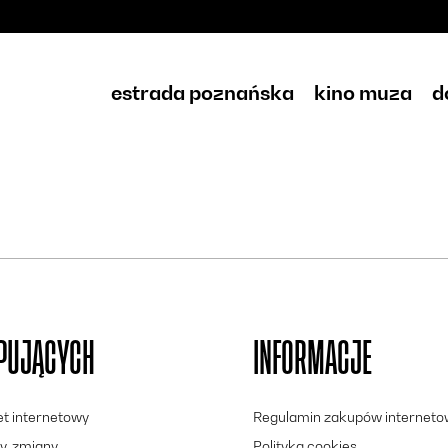
estrada poznańska
kino muza
d
UPUJĄCYCH
INFORMACJE
let internetowy
Regulamin zakupów internet
y, zmiany
Polityka cookies