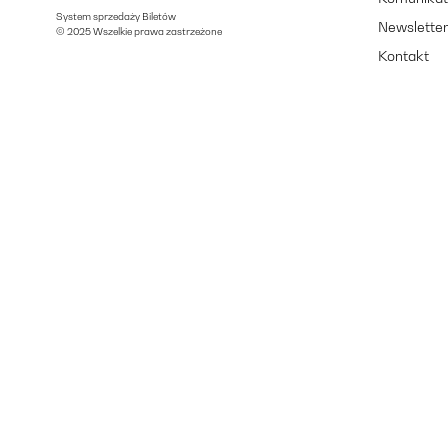
System sprzedaży Biletów
Newslette
© 2025 Wszelkie prawa zastrzeżone
Kontakt