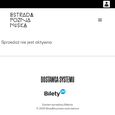
0
0,00
'
Główne
PLN
Sprzedaż nie jest aktywna.
14
53
DOSTAWCA SYSTEMU
System sprzedaży Biletów
© 2025 Wszelkie prawa zastrzeżone