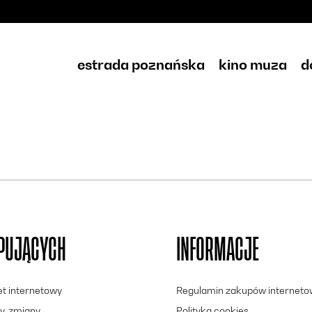
estrada poznańska
kino muza
d
UPUJĄCYCH
INFORMACJE
let internetowy
Regulamin zakupów internet
y, zmiany
Polityka cookies