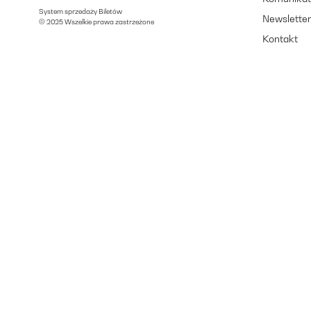
System sprzedaży Biletów
Newslette
© 2025 Wszelkie prawa zastrzeżone
Kontakt