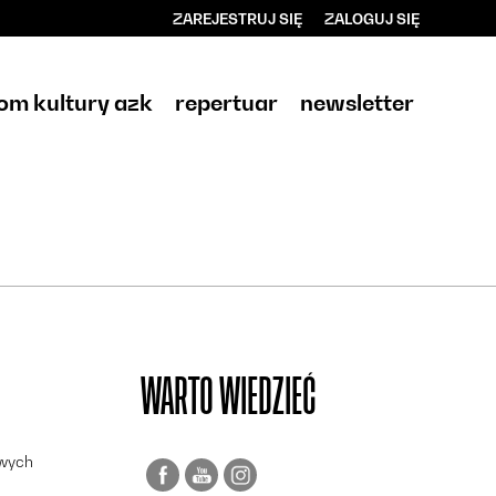
ZAREJESTRUJ SIĘ
ZALOGUJ SIĘ
0
0,00
om kultury azk
repertuar
newsletter
PLN
14
WARTO WIEDZIEĆ
owych