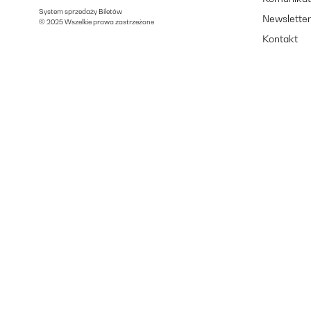
System sprzedaży Biletów
Newslette
© 2025 Wszelkie prawa zastrzeżone
Kontakt