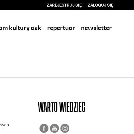
ZAREJESTRUJ SIĘ
ZALOGUJ SIĘ
0
0,00
om kultury azk
repertuar
newsletter
PLN
14
WARTO WIEDZIEĆ
owych