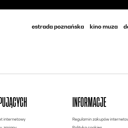
estrada poznańska
kino muza
d
UPUJĄCYCH
INFORMACJE
let internetowy
Regulamin zakupów internet
y, zmiany
Polityka cookies