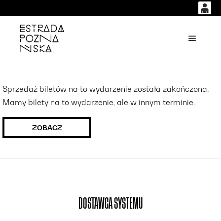
0
0,00
'
Główne
PLN
14
53
Sprzedaż biletów na to wydarzenie została zakończona.
Mamy bilety na to wydarzenie, ale w innym terminie.
ZOBACZ
DOSTAWCA SYSTEMU