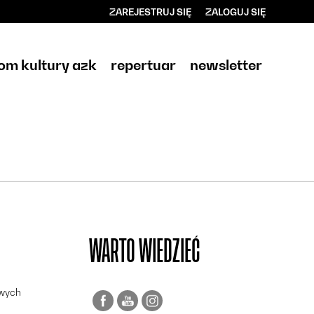
ZAREJESTRUJ SIĘ
ZALOGUJ SIĘ
0
0,00
om kultury azk
repertuar
newsletter
PLN
14
WARTO WIEDZIEĆ
owych