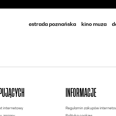
estrada poznańska
kino muza
d
UPUJĄCYCH
INFORMACJE
let internetowy
Regulamin zakupów internet
y, zmiany
Polityka cookies