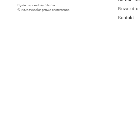
System sprzedaży Biletów
Newslette
© 2025 Wszelkie prawa zastrzeżone
Kontakt