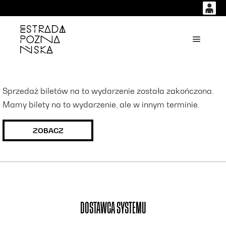
0
0,00
'
Główne
PLN
14
53
Sprzedaż biletów na to wydarzenie została zakończona.
Mamy bilety na to wydarzenie, ale w innym terminie.
ZOBACZ
DOSTAWCA SYSTEMU