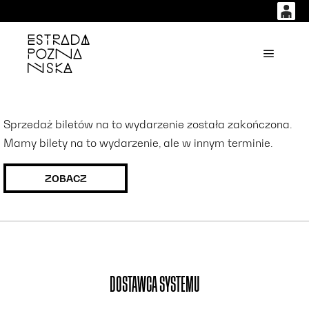
0
0,00
'
Główne
PLN
14
53
Sprzedaż biletów na to wydarzenie została zakończona.
Mamy bilety na to wydarzenie, ale w innym terminie.
ZOBACZ
DOSTAWCA SYSTEMU