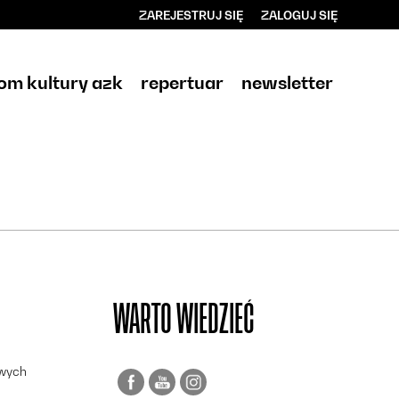
ZAREJESTRUJ SIĘ
ZALOGUJ SIĘ
0
0,00
om kultury azk
repertuar
newsletter
PLN
14
WARTO WIEDZIEĆ
owych