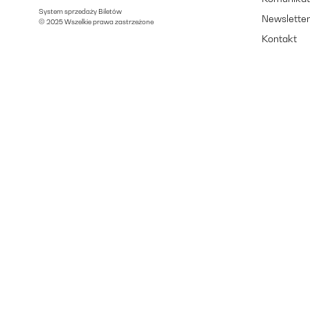
System sprzedaży Biletów
Newslette
© 2025 Wszelkie prawa zastrzeżone
Kontakt