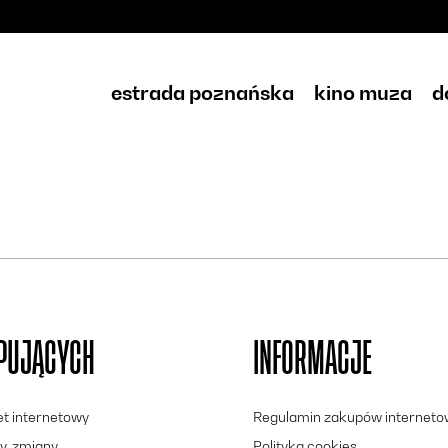
estrada poznańska
kino muza
d
UPUJĄCYCH
INFORMACJE
let internetowy
Regulamin zakupów internet
y, zmiany
Polityka cookies