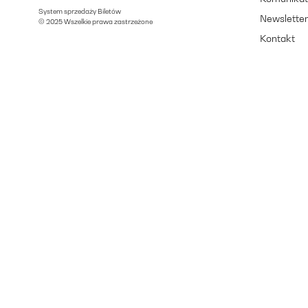
System sprzedaży Biletów
Newslette
© 2025 Wszelkie prawa zastrzeżone
Kontakt