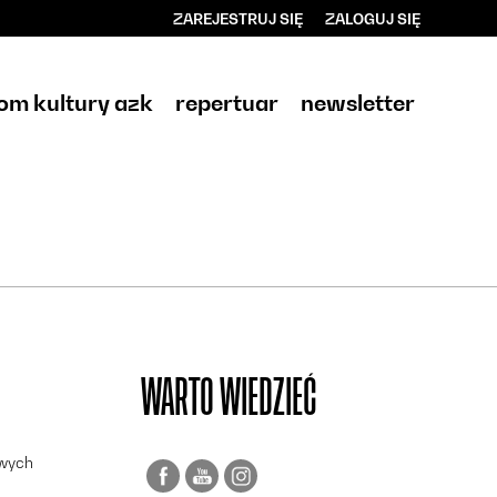
ZAREJESTRUJ SIĘ
ZALOGUJ SIĘ
0
0,00
om kultury azk
repertuar
newsletter
PLN
14
WARTO WIEDZIEĆ
owych