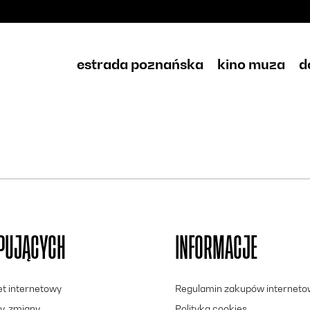
estrada poznańska
kino muza
d
UPUJĄCYCH
INFORMACJE
let internetowy
Regulamin zakupów internet
y, zmiany
Polityka cookies