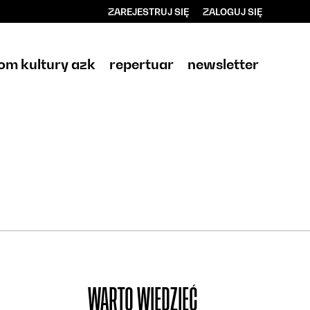
ZAREJESTRUJ SIĘ
ZALOGUJ SIĘ
0
0,00
om kultury azk
repertuar
newsletter
PLN
14
WARTO WIEDZIEĆ