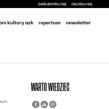
ZAREJESTRUJ SIĘ
ZALOGUJ SIĘ
0
0,00
om kultury azk
repertuar
newsletter
PLN
14
WARTO WIEDZIEĆ
owych