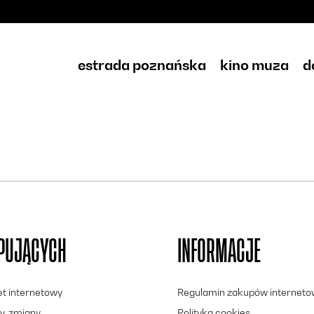
estrada poznańska
kino muza
d
UPUJĄCYCH
INFORMACJE
let internetowy
Regulamin zakupów internet
y, zmiany
Polityka cookies