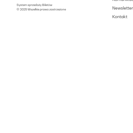
System sprzedaży Biletów
Newslette
© 2025 Wszelkie prawa zastrzeżone
Kontakt