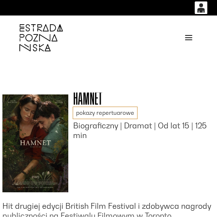
0
0,00
'
Główne
PLN
14
52
HAMNET
pokazy repertuarowe
Biograficzny | Dramat | Od lat 15 | 125
min
Hit drugiej edycji British Film Festival i zdobywca nagrody
publiczności na Festiwalu Filmowym w Toronto.