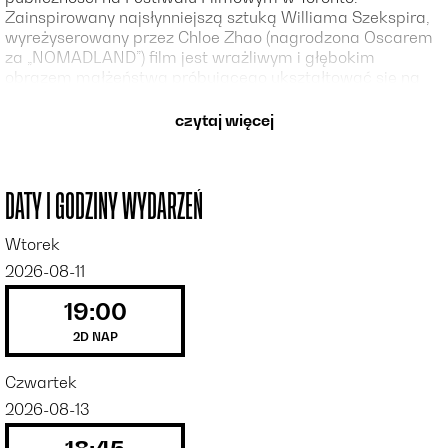
Zainspirowany najsłynniejszą sztuką Williama Szekspira,
wyreżyserowany przez Chloe Zhao (nagrodzona Oscarem
za „NOMADLAND”) film jest wrażliwym i głębokim
obrazem małżeństwa próbującego ukształtować się na
nowo po śmierci dziecka. W rolach głównych zjawiskowy
duet: Jessie Buckley i Paul Mescal.
czytaj więcej
DATY I GODZINY WYDARZEŃ
Wtorek
2026-08-11
19:00
2D NAP
Czwartek
2026-08-13