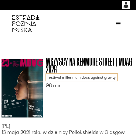
0
0,00
'
Główne
PLN
14
53
WSZYSCY NA KENMURE STREET | MDAG
2026
festiwal millennium docs against gravity
98 min
[PL]
13 maja 2021 roku w dzielnicy Pollokshields w Glasgow,