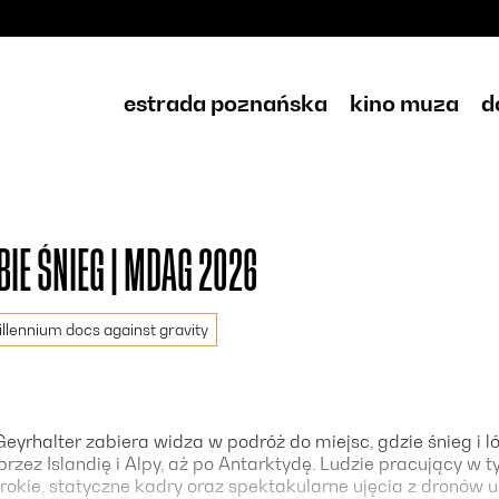
estrada poznańska
kino muza
d
BIE ŚNIEG | MDAG 2026
illennium docs against gravity
eyrhalter zabiera widza w podróż do miejsc, gdzie śnieg i ló
przez Islandię i Alpy, aż po Antarktydę. Ludzie pracujący w 
erokie, statyczne kadry oraz spektakularne ujęcia z dronów u