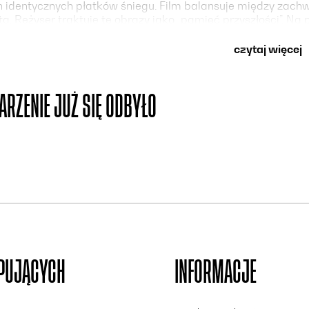
identycznych płatków śniegu. Film balansuje między zachw
ta. Reżyser traktuje te obrazy jako „pamięć przyszłości”. Na
ecz pod tą fasadą trwają nieuchronne procesy topnienia lodu
ch są tylko przedłużeniem tej iluzji.
czytaj więcej
Geyrhalter takes viewers on a meditative journey through t
ARZENIE JUŻ SIĘ ODBYŁO
the Alps, and Antarctica. The film explores environmental ch
between awe and the melancholy of a world in flux. Geyrhalt
ple share how their world is changing. The film showcases th
y of the landscapes. It shifts between wonder and the melanc
d the illusion of artificial snow. Through wide, static shots
tures and patterns of snow and ice – experts note that no tw
n and melancholy, portraying the inevitable disappearance o
envisions these images as a “memory of the future.” On the s
th this facade, the ice and snow are undergoing inevitable m
his illusion.
UPUJĄCYCH
INFORMACJE