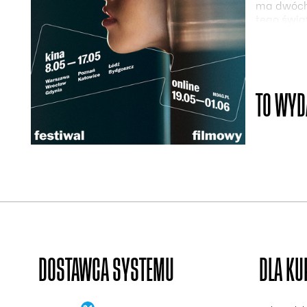
ma dwóch 
tego świa
piękne, l
narciarski
[ENG]
Nikolaus 
TO WYD
Iceland, 
balances 
where peo
the majest
melting an
unique tex
admiratio
director 
yet benea
to extend t
DOSTAWCA SYSTEMU
DLA K