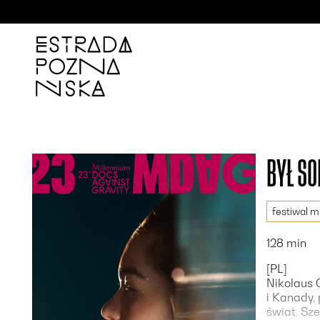
'
BYŁ SO
festiwal m
128 min
[PL]
Nikolaus G
i Kanady, 
świat. Sz