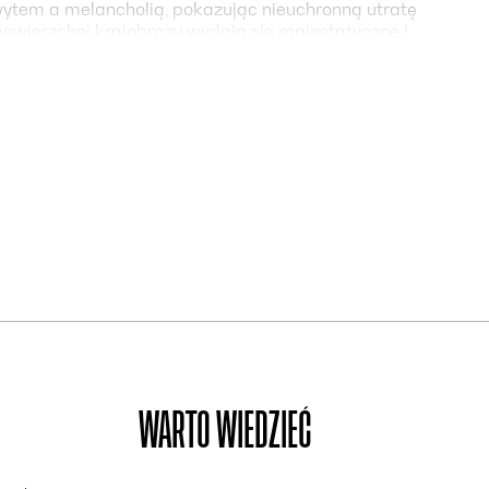
ytem a melancholią, pokazując nieuchronną utratę
 powierzchni krajobrazy wydają się majestatyczne i
 i śniegu. Nawet armatki śnieżne na stokach
he snowy and icy landscapes of Japan, Canada,
anges, thousands of forms of snow and ice, and
er guides viewers through these frozen landscapes,
ousands of snow and ice formations, their colors, and
holy of inevitable loss, revealing the processes of
 and spectacular drone footage, the film captures the
o snowflakes are alike. The film oscillates between
f this world and human experiences within it. The
urface, the landscapes appear majestic and beautiful,
elting. Even the snow cannons on ski slopes serve only
WARTO WIEDZIEĆ