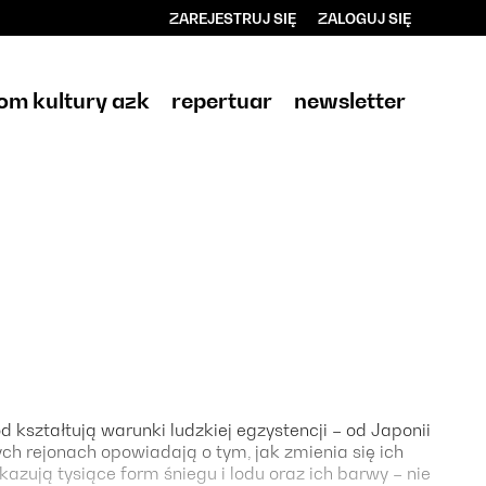
ZAREJESTRUJ SIĘ
ZALOGUJ SIĘ
0
0,00
om kultury azk
repertuar
newsletter
PLN
14
d kształtują warunki ludzkiej egzystencji – od Japonii
tych rejonach opowiadają o tym, jak zmienia się ich
kazują tysiące form śniegu i lodu oraz ich barwy – nie