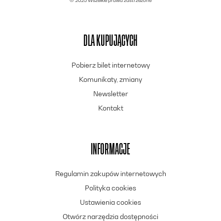
© 2025 Wszelkie prawa zastrzeżone
the animal world before it is too late. This filmic story of
survival and interspecies connection, full of challenges,
losses, and hope, shows both the beauty and fragility of
life in the Arctic.
DLA KUPUJĄCYCH
Pobierz bilet internetowy
Komunikaty, zmiany
Newsletter
Kontakt
INFORMACJE
Regulamin zakupów internetowych
Polityka cookies
Ustawienia cookies
Otwórz narzędzia dostępności