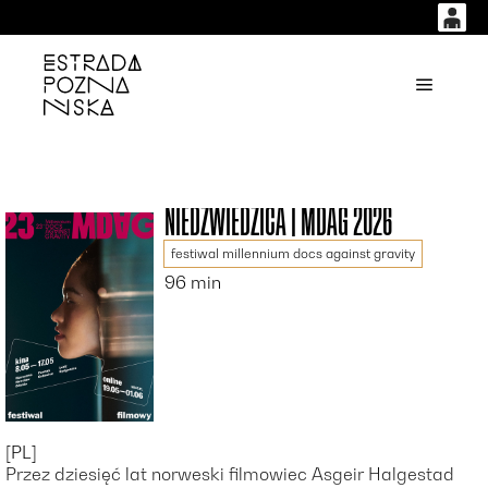
0
0,00
'
Główne
PLN
14
53
NIEDŹWIEDZICA | MDAG 2026
festiwal millennium docs against gravity
96 min
[PL]
Przez dziesięć lat norweski filmowiec Asgeir Halgestad