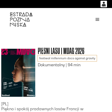
0
0,00
'
Główne
PLN
14
53
PIEŚNI LASU | MDAG 2026
festiwal millennium docs against gravity
Dokumentalny | 94 min
[PL]
Piękno i spokój pradawnych lasów Francji w