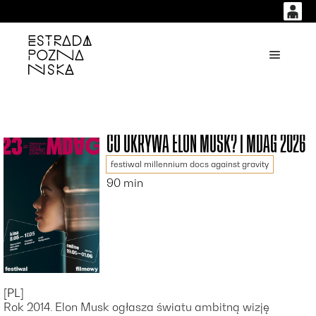
0
0,00
'
Główne
PLN
14
53
CO UKRYWA ELON MUSK? | MDAG 2026
festiwal millennium docs against gravity
90 min
[PL]
Rok 2014. Elon Musk ogłasza światu ambitną wizję