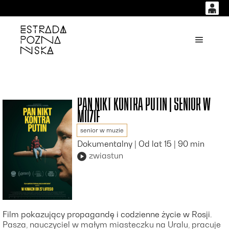
0
0,00
'
Główne
PLN
14
53
PAN NIKT KONTRA PUTIN | SENIOR W
MUZIE
senior w muzie
Dokumentalny | Od lat 15 | 90 min
zwiastun
Film pokazujący propagandę i codzienne życie w Rosji.
Pasza, nauczyciel w małym miasteczku na Uralu, pracuje