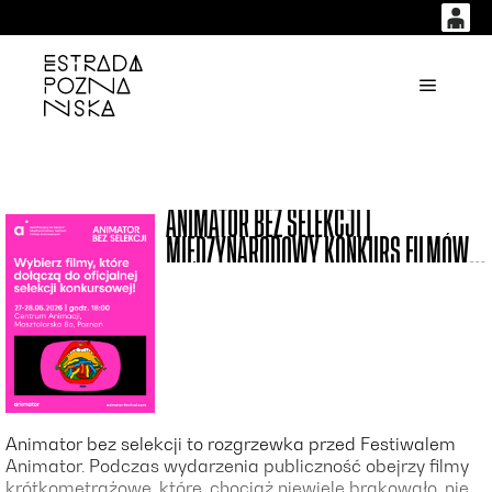
0
0,00
'
Główne
PLN
14
53
ANIMATOR BEZ SELEKCJI |
MIĘDZYNARODOWY KONKURS FILMÓW
KRÓTKOMETRAŻOWYCH
Animator bez selekcji to rozgrzewka przed Festiwalem
Animator. Podczas wydarzenia publiczność obejrzy filmy
krótkometrażowe, które, chociaż niewiele brakowało, nie