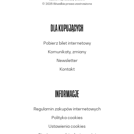
pozbawionym wyjścia gotyckim zamkiem, w którym
© 2025 Wszelkie prawa zastrzeżone
bohaterowie sami pełnią rolę pozbawionych życia duchów.
To ciężkie i przytłaczające, ale wybitnie przemyślane
studium żałoby, które – zamiast po prostu straszyć –
metodycznie łamie widzowi serce.
DLA KUPUJĄCYCH
Pobierz bilet internetowy
Komunikaty, zmiany
Newsletter
Kontakt
INFORMACJE
Regulamin zakupów internetowych
Polityka cookies
Ustawienia cookies