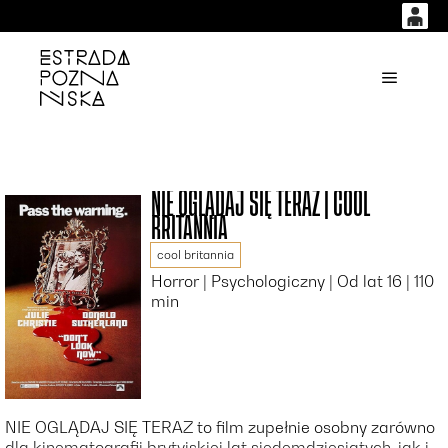
0
0,00
'
Główne
PLN
14
53
NIE OGLĄDAJ SIĘ TERAZ | COOL
BRITANNIA
cool britannia
Horror | Psychologiczny | Od lat 16 | 110
min
NIE OGLĄDAJ SIĘ TERAZ to film zupełnie osobny zarówno
dla kinematografii brytyjskiej lat siedemdziesiątych, jak i