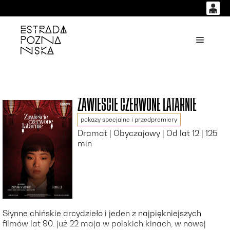
0
0,00
'
Główne
PLN
14
54
ZAWIEŚCIE CZERWONE LATARNIE
pokazy specjalne i przedpremiery
Dramat | Obyczajowy | Od lat 12 | 125
min
Słynne chińskie arcydzieło i jeden z najpiękniejszych
filmów lat 90. już 22 maja w polskich kinach, w nowej