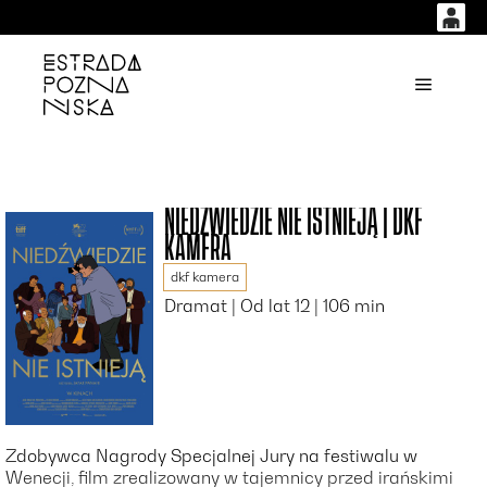
0
0,00
'
Główne
PLN
14
53
NIEDŹWIEDZIE NIE ISTNIEJĄ | DKF
KAMERA
dkf kamera
Dramat | Od lat 12 | 106 min
Zdobywca Nagrody Specjalnej Jury na festiwalu w
Wenecji, film zrealizowany w tajemnicy przed irańskimi