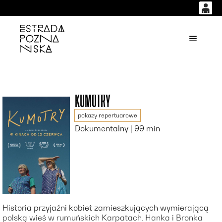
0
0,00
'
Główne
PLN
14
53
KUMOTRY
pokazy repertuarowe
Dokumentalny | 99 min
Historia przyjaźni kobiet zamieszkujących wymierającą
polską wieś w rumuńskich Karpatach. Hanka i Bronka