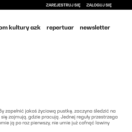
ZAREJESTRUJ SIĘ
ZALOGUJ SIĘ
0
0,00
om kultury azk
repertuar
newsletter
PLN
14
By zapełnić jakoś życiową pustkę, zaczyna śledzić na
 się zajmują, gdzie pracują. Jednej reguły przestrzega
łamie ją po raz pierwszy, nie umie już cofnąć lawiny