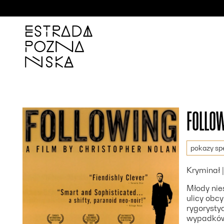
'
FOLLO
pokazy spe
Kryminał |
Młody nie
ulicy obcy
rygorystyc
wypadków,