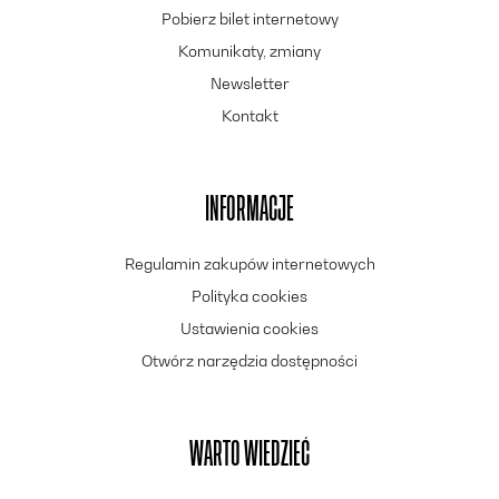
Mr. Van Driessen is badly injured in the woods - only Beavis
Pobierz bilet internetowy
and Butt-Head can rescue him.
Komunikaty, zmiany
Mike Judge's Beavis and Butt-Head – Heart Attack, Stany
Newsletter
Zjednoczone / United States 2025, 11’
Butt-Head w średnim wieku dostaje zawału serca i tylko
Kontakt
Beavis może go uratować.
Middle-aged Butt-Head suffers a heart attack and it's up
to Beavis to save him.
INFORMACJE
Mike Judge's Beavis and Butt-Head – Ear, Stany
Regulamin zakupów internetowych
Zjednoczone / United States 2025, 11’
Butt-Head odstrzeliwuje Beavisowi ucho i próbuje
Polityka cookies
przymocować je z powrotem.
Ustawienia cookies
Butt-Head blows off Beavis's ear and tries to reattach it.
Otwórz narzędzia dostępności
[PL]
Pokazowi będzie towarzyszyć spotkanie z
Gregiem
Grabianskim
.
WARTO WIEDZIEĆ
Greg Grabiański
– scenarzysta, producent i twórca