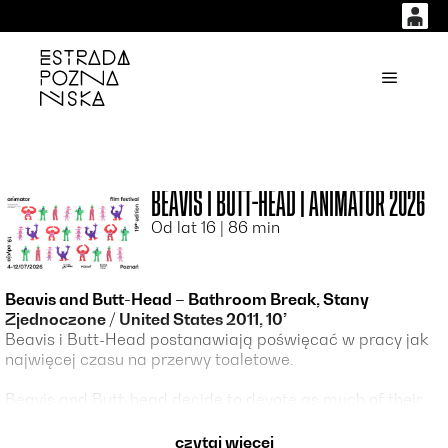
0
0,00
'
Główne
PLN
14
53
BEAVIS I BUTT-HEAD | ANIMATOR 2026
Od lat 16 | 86 min
Beavis and Butt-Head – Bathroom Break, Stany
Zjednoczone / United States 2011, 10’
Beavis i Butt-Head postanawiają poświęcać w pracy jak
najwięcej czasu na przerwy toaletowe.
Beavis and Butt-head decide to devote as much of their
time at work as possible to bathroom breaks.
czytaj więcej