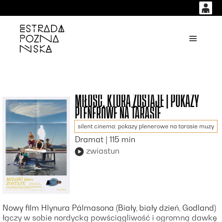
0
0,00
'
Główne
PLN
14
53
MIŁOŚĆ, KTÓRA ZOSTAJE | POKAZY
PLENEROWE NA TARASIE
silent cinema: pokazy plenerowe na tarasie muzy
Dramat | 115 min
zwiastun
Nowy film Hlynura Pálmasona (Biały, biały dzień, Godland)
łączy w sobie nordycką powściągliwość i ogromną dawkę