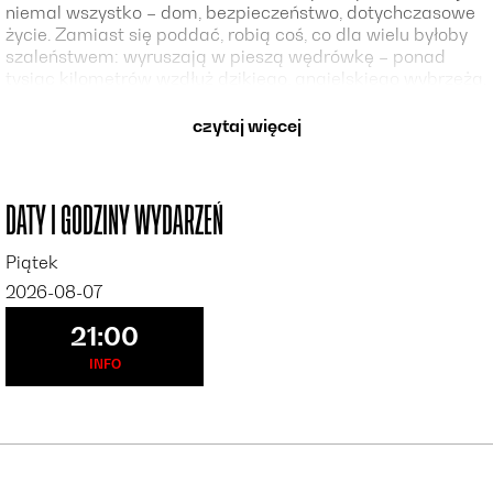
niemal wszystko – dom, bezpieczeństwo, dotychczasowe
życie. Zamiast się poddać, robią coś, co dla wielu byłoby
szaleństwem: wyruszają w pieszą wędrówkę – ponad
tysiąc kilometrów wzdłuż dzikiego, angielskiego wybrzeża.
Z pustym kontem bankowym, namiotem i garścią
najpotrzebniejszych rzeczy idą przed siebie, krok za
czytaj więcej
krokiem, szukając ukojenia w wietrze, ciszy i otaczającej
ich przyrodzie. Wkrótce odkryją, że mimo przeszkód, które
los rzucił im pod nogi, wciąż mają najważniejsze – siebie
nawzajem. Ta niezwykła podróż stanie się dla nich drogą
DATY I GODZINY WYDARZEŃ
ku wolności, miłości i nowemu początkowi.
Piątek
2026-08-07
21:00
INFO