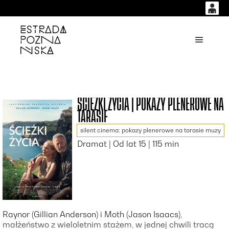
0
0,00
'
Główne
PLN
14
53
ŚCIEŻKI ŻYCIA | POKAZY PLENEROWE NA
TARASIE
silent cinema: pokazy plenerowe na tarasie muzy
Dramat | Od lat 15 | 115 min
Raynor (Gillian Anderson) i Moth (Jason Isaacs),
małżeństwo z wieloletnim stażem, w jednej chwili tracą