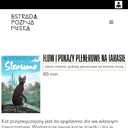
0
0,00
'
Główne
PLN
14
53
FLOW | POKAZY PLENEROWE NA TARASIE
silent cinema: pokazy plenerowe na tarasie muzy
85 min
Kot przyzwyczajony jest do spędzania dni we własnym
towarzystwie. Wydreptuje swoje kocie ścieżki i śpi w