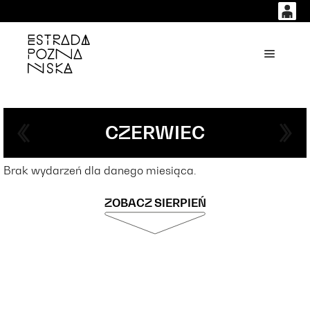
0
0,00
'
Główne
PLN
14
51
CZERWIEC
Brak wydarzeń dla danego miesiąca.
ZOBACZ SIERPIEŃ