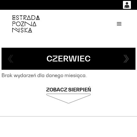
0
0,00
'
Główne
PLN
14
54
CZERWIEC
Brak wydarzeń dla danego miesiąca.
ZOBACZ SIERPIEŃ