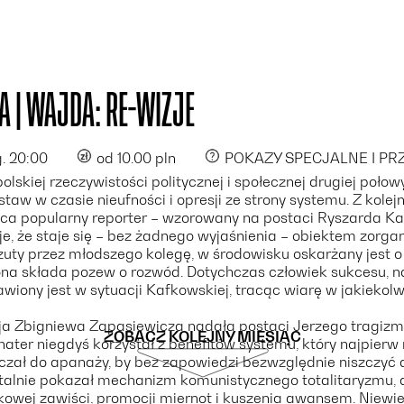
A | WAJDA: RE-WIZJE
. 20:00
od 10.00 pln
POKAZY SPECJALNE I P
lskiej rzeczywistości politycznej i społecznej drugiej połowy
aw w czasie nieufności i opresji ze strony systemu. Z kolejn
ca popularny reporter – wzorowany na postaci Ryszarda Ka
, że staje się – bez żadnego wyjaśnienia – obiektem zorga
uty przez młodszego kolegę, w środowisku oskarżany jest o 
na składa pozew o rozwód. Dotychczas człowiek sukcesu, n
awiony jest w sytuacji Kafkowskiej, tracąc wiarę w jakiekolw
ja Zbigniewa Zapasiewicza nadała postaci Jerzego tragizm
ZOBACZ KOLEJNY MIESIĄC
ater niegdyś korzystał z benefitów systemu, który najpierw
ł do apanaży, by bez zapowiedzi bezwzględnie niszczyć 
utalnie pokazał mechanizm komunistycznego totalitaryzmu, a
owej zawiści, promocji miernot i kuszenia awansem. Niewie