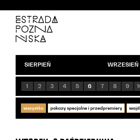
'
SIERPIEŃ
WRZESIEŃ
1
2
3
4
5
6
7
8
9
1
wszystko
pokazy specjalne i przedpremiery
wajd