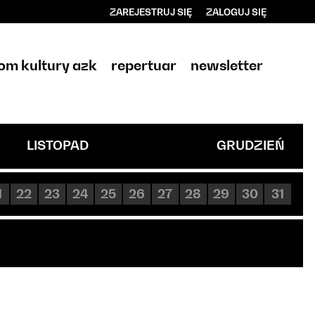
ZAREJESTRUJ SIĘ
ZALOGUJ SIĘ
0
0,00
om kultury azk
repertuar
newsletter
PLN
14
LISTOPAD
GRUDZIEŃ
1
22
23
24
25
26
27
28
29
30
31