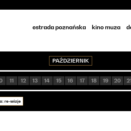
estrada poznańska
kino muza
d
PAŹDZIERNIK
0
11
12
13
14
15
16
17
18
19
20
2
a: re-wizje