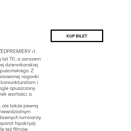
KUP BILET
RZEDPREMIERY
+1
 lat 70., a zarazem
ej dziennikarskiej
puścińskiego. Z
nizowanej nagonki.
koniunkturalizm i
agle opuszczony
iek wartości, a
, ale także pewną
 niewidzialnym
dawnych luminarzy.
parat hipokryzji,
le też filmów