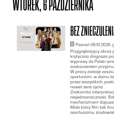
WTOREK, 6 PAŹDZIERNIKA
BEZ ZNIECZULENI
Poznań 06.10.2026, g
Przygnębiający obraz po
krytyczna diagnoza post
wyprawy do Polski wra
zaskoczeniem przyjmuje
W pracy zostaje zaszcz
oportunizm, w domu żo
przez wszystkich, post
nawet sens życia.
Znakomita interpretac
niejednoznaczność. Boh
mechanizmem dopuszcza
Mało który film tak br
oportunizmu, środowisk