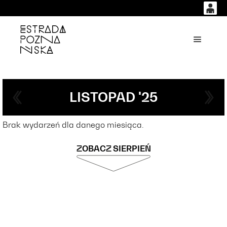
0
0,00
'
Główne
PLN
14
51
LISTOPAD '25
Brak wydarzeń dla danego miesiąca.
ZOBACZ SIERPIEŃ