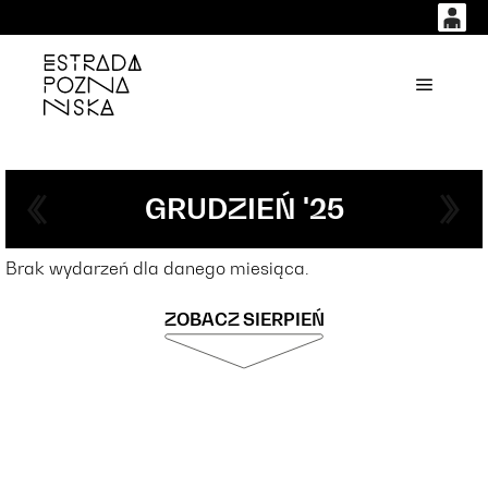
0
0,00
'
Główne
PLN
14
51
GRUDZIEŃ '25
Brak wydarzeń dla danego miesiąca.
ZOBACZ SIERPIEŃ